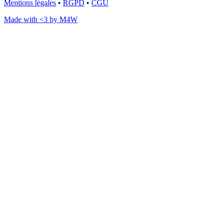
Mentions légales
•
RGPD
•
CGU
Made with <3 by
M4W